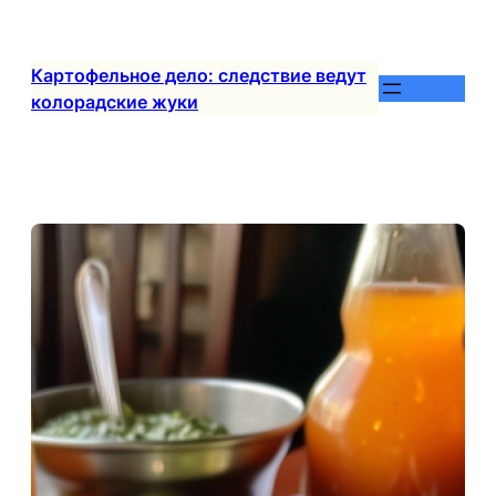
Перейти
к
содержимому
Картофельное дело: следствие ведут
колорадские жуки