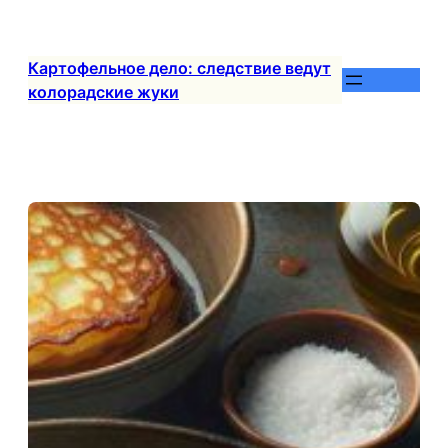
Перейти
к
содержимому
Картофельное дело: следствие ведут
колорадские жуки