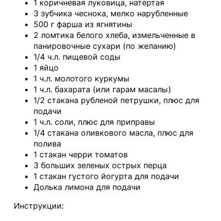
1 коричневая луковица, натертая
3 зубчика чеснока, мелко нарубленные
500 г фарша из ягнятины
2 ломтика белого хлеба, измельченные в
панировочные сухари (по желанию)
1/4 ч.л. пищевой соды
1 яйцо
1 ч.л. молотого куркумы
1 ч.л. бахарата (или гарам масалы)
1/2 стакана рубленой петрушки, плюс для
подачи
1 ч.л. соли, плюс для приправы
1/4 стакана оливкового масла, плюс для
полива
1 стакан черри томатов
3 больших зеленых острых перца
1 стакан густого йогурта для подачи
Долька лимона для подачи
Инструкции: