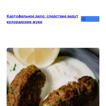
Перейти
к
содержимому
Картофельное дело: следствие ведут
колорадские жуки