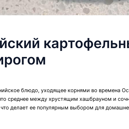
йский картофельн
ирогом
снийское блюдо, уходящее корнями во времена О
ечто среднее между хрустящим хашбрауном и со
и, что делает ее популярным выбором для домашне