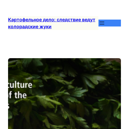
Перейти
к
содержимому
Картофельное дело: следствие ведут
колорадские жуки