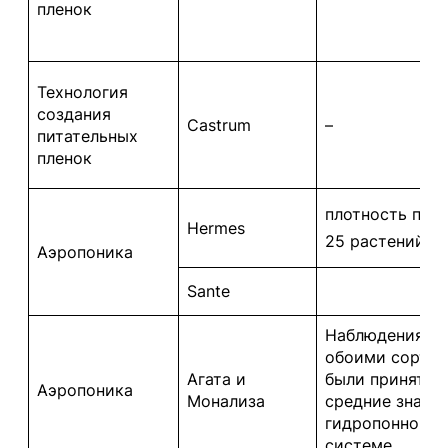
пленок
Технология
создания
Castrum
–
питательных
пленок
плотность пос
Hermes
25 растений / 
Аэропоника
Sante
Наблюдения за
обоими сорта
Агата и
были приняты 
Аэропоника
Монализа
средние значен
гидропонной
системе