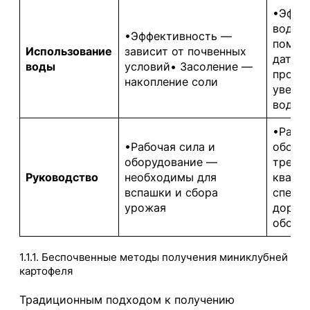
•Эффе
воды 
•Эффективность —
помо
Использование
зависит от почвенных
датчи
воды
условий• Засоление —
промы
накопление соли
увелич
воде
•Рабоч
•Рабочая сила и
обору
оборудование —
требу
Руководство
необходимы для
квали
вспашки и сбора
специ
урожая
дорог
обору
1.1.1. Беспочвенные методы получения миниклубней
картофеля
Традиционным подходом к получению