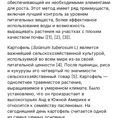
обеспечивающий их необходимыми элементами
для роста. Этот метод имеет ряд преимуществ,
включая лучший контроль за уровнем
питательных веществ, более эффективное
использование воды и возможность
выращивать растения на участках с плохим
качеством почвы [[1], [2], [3]].
Картофель (
Solanum tuberosum
L) является
важнейшей сельскохозяйственной культурой,
используемой во всем мире из-за своей
питательной ценности [4]. После пшеницы, риса
и кукурузы это четвертый по значимости
сельскохозяйственный товар [5]. Картофель —
однолетнее травянистое растение,
выращиваемое в умеренном климате. Было
установлено, что он произрастает в
высокогорьях Анд в Южной Америке и
относится к семейству пасленовых. На
сегодняшний день картофель считается одной
из самых ценных основных