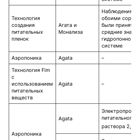
Наблюдения за
Технология
обоими сорта
создания
Агата и
были приняты 
питательных
Монализа
средние значен
пленок
гидропонной
системе
Аэропоника
Agata
–
Технология Fim
с
использованием
Agata
–
питательных
веществ
Электропрово
питательного
Agata
раствора 2,2 д
Аэропоника