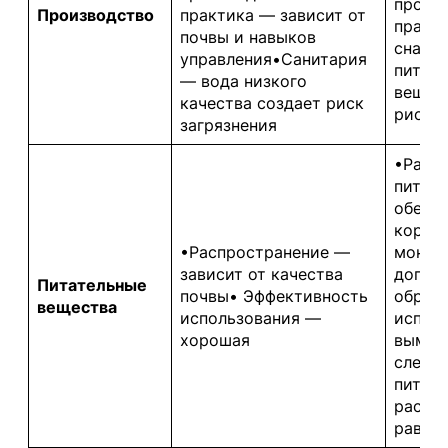
произ
Производство
практика — зависит от
практи
почвы и навыков
снабж
управления•Санитария
питат
— вода низкого
вещес
качества создает риск
риск з
загрязнения
•Расп
питат
обеспе
корнев
•Распространение —
монит
зависит от качества
допол
Питательные
почвы• Эффективность
обращ
вещества
использования —
испол
хорошая
вымыв
следов
питат
распр
равно