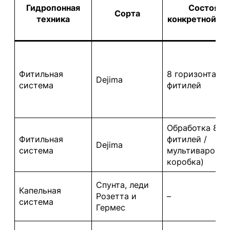
Гидропонная
Состояни
Сорта
техника
конкретной с
Фитильная
8 горизонталь
Dejima
система
фитилей
Обработка 8
Фитильная
фитилей /
Dejima
система
мультиварок (1
коробка)
Спунта, леди
Капельная
Розетта и
–
система
Гермес