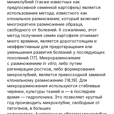
миниклубней (также известных как
предпосевной семенной картофель) является
использование метода, известного как
клональное размножение, который включает
многократное размножение образца,
свободного от болезней. К сожалению, этот
метод получения семян картофеля отнимает
много времени, является дорогостоящим и
неэффективным для предотвращения или
уменьшения развития болезней у последующих
поколений [17]. Микроразмножение
с
размножением in vitro
, либо путем
регенерации ростков, либо формирования
микроклубней, является превосходной заменой
клональному размножению [18,19]. Для
микроразмножения используются стеблевые
черенки, культуры тканей и — в последнее
время — гидропоника. Это позволяет круглый
год производить микроклубни, свободные от
патогенов, в больших
количествах. Аналогичным образом миниклубни