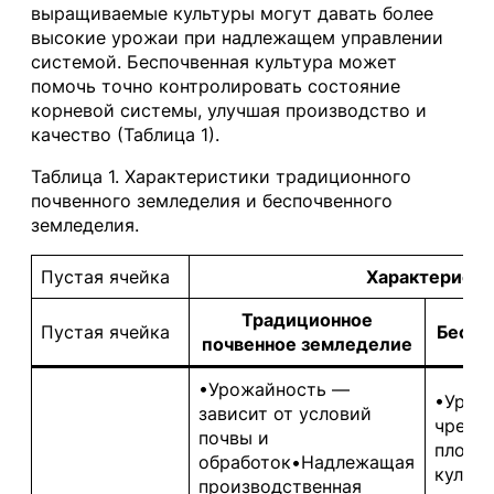
выращиваемые культуры могут давать более
высокие урожаи при надлежащем управлении
системой. Беспочвенная культура может
помочь точно контролировать состояние
корневой системы, улучшая производство и
качество (Таблица 1).
Таблица 1. Характеристики традиционного
почвенного земледелия и беспочвенного
земледелия.
Пустая ячейка
Характеристи
Традиционное
Пустая ячейка
Беспо
почвенное земледелие
•Урожайность —
•Урож
зависит от условий
чрезв
почвы и
плотн
обработок•Надлежащая
культ
производственная