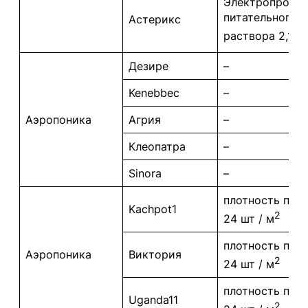
Электропрово
питательного
Астерикс
раствора 2,1 д
Дезире
–
Kenebbec
–
Аэропоника
Агрия
–
Клеопатра
–
Sinora
–
плотность пос
Kachpot1
2
24 шт / м
плотность пос
Аэропоника
Виктория
2
24 шт / м
плотность пос
Uganda11
2